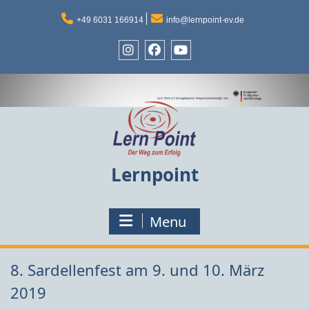
Skip
to
+49 6031 166914
info@lernpoint-ev.de
content
Instagram
Facebook
Youtube
Lernpoint
Menu
8. Sardellenfest am 9. und 10. März
2019