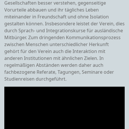
Gesellschaften besser verstehen, gegenseitige
Vorurteile abbauen und ihr tägliches Leben
miteinander in Freundschaft und ohne Isolation
gestalten können. Insbesondere leistet der Verein, dies
durch Sprach- und Integrationskurse für ausländische
Mitbürger. Zum dringenden Kommunikationsprozess
zwischen Menschen unterschiedlicher Herkunft
gehört für den Verein auch die Interaktion mit
anderen Institutionen mit ähnlichen Zielen. In
regelmäßigen Abständen werden daher auch
fachbezogene Referate, Tagungen, Seminare oder
Studienreisen durchgeführt.