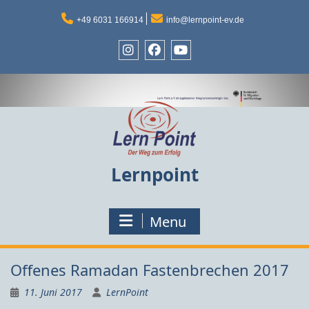
Skip
to
+49 6031 166914
info@lernpoint-ev.de
content
Instagram
Facebook
Youtube
Lernpoint
Menu
Offenes Ramadan Fastenbrechen 2017
11. Juni 2017
LernPoint