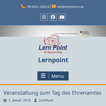
Skip
to
+49 6031 166914
info@lernpoint-ev.de
content
Instagram
Facebook
Youtube
Lernpoint
Menu
Veranstaltung zum Tag des Ehrenamtes
3. Januar 2018
LernPoint