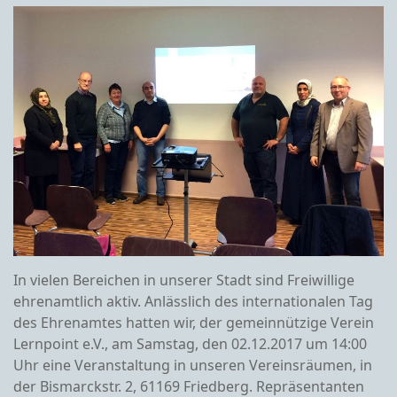
In vielen Bereichen in unserer Stadt sind Freiwillige
ehrenamtlich aktiv. Anlässlich des internationalen Tag
des Ehrenamtes hatten wir, der gemeinnützige Verein
Lernpoint e.V., am Samstag, den 02.12.2017 um 14:00
Uhr eine Veranstaltung in unseren Vereinsräumen, in
der Bismarckstr. 2, 61169 Friedberg. Repräsentanten