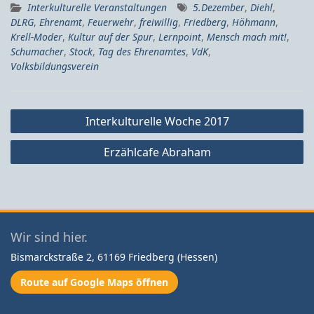
Interkulturelle Veranstaltungen
5.Dezember
,
Diehl
,
DLRG
,
Ehrenamt
,
Feuerwehr
,
freiwillig
,
Friedberg
,
Höhmann
,
Krell-Moder
,
Kultur auf der Spur
,
Lernpoint
,
Mensch mach mit!
,
Schumacher
,
Stock
,
Tag des Ehrenamtes
,
VdK
,
Volksbildungsverein
Beitragsnavigation
Interkulturelle Woche 2017
Erzählcafe Abraham
Wir sind hier.
Bismarckstraße 2, 61169 Friedberg (Hessen)
Route auf Google Maps öffnen